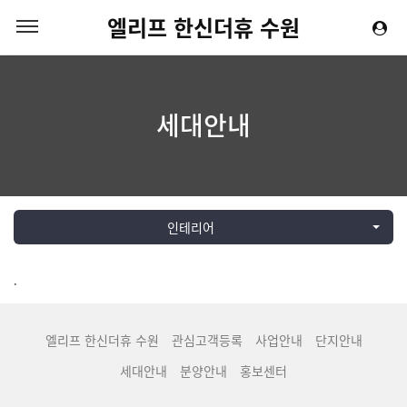
엘리프 한신더휴 수원
세대안내
인테리어
.
엘리프 한신더휴 수원
관심고객등록
사업안내
단지안내
세대안내
분양안내
홍보센터