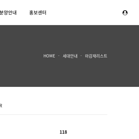
분양안내
홍보센터
HOME
세대안내
마감재리스트
R
118