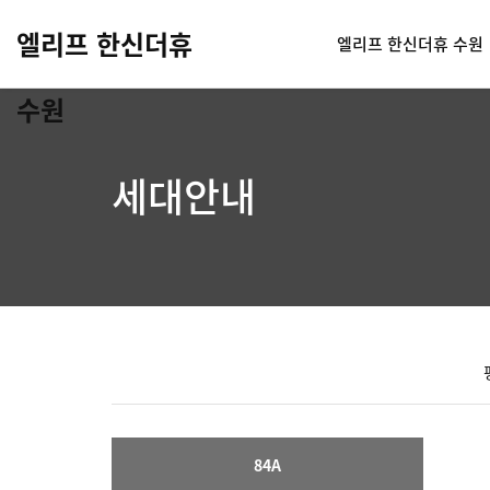
엘리프 한신더휴
엘리프 한신더휴 수원
수원
세대안내
84A