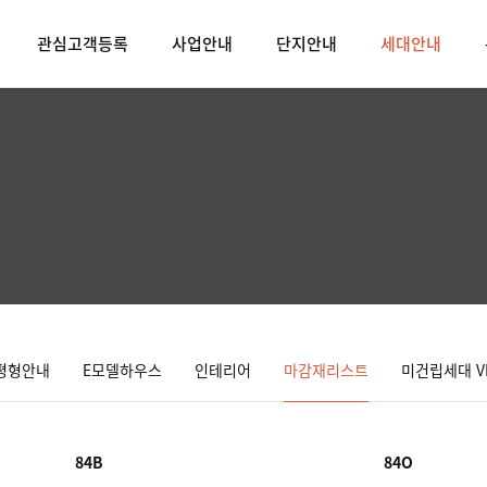
관심고객등록
사업안내
단지안내
세대안내
평형안내
E모델하우스
인테리어
마감재리스트
미건립세대 V
84B
84O