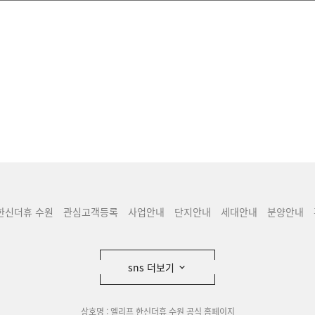
한신더휴 수원
관심고객등록
사업안내
단지안내
세대안내
분양안내
sns 더보기
상호명 : 엘리프 한신더휴 수원 공식 홈페이지