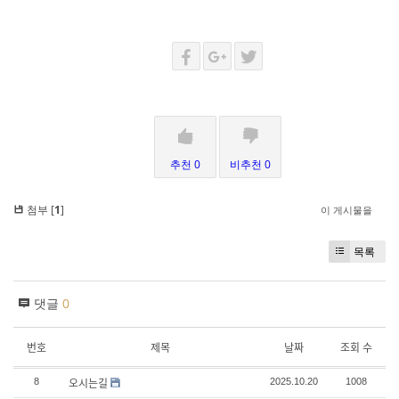
추천 0
비추천 0
첨부 [
1
]
이 게시물을
목록
댓글
0
번호
제목
날짜
조회 수
오시는길
8
2025.10.20
1008