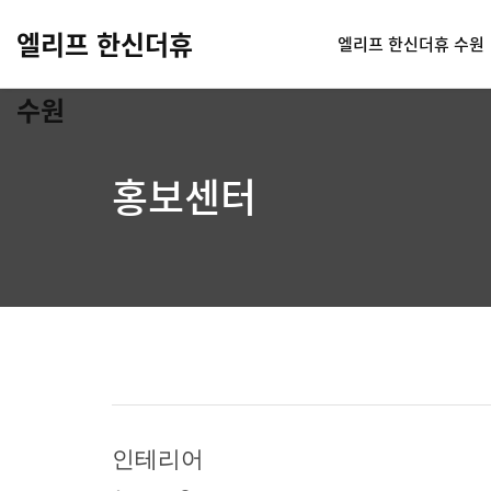
엘리프 한신더휴
엘리프 한신더휴 수원
수원
홍보센터
인테리어