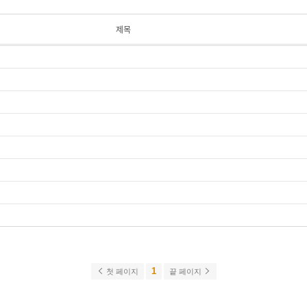
제목
1
첫 페이지
끝 페이지