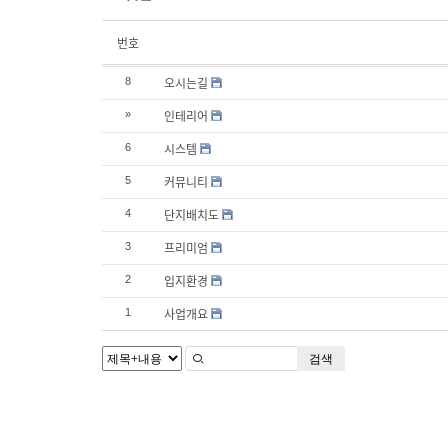
번호
오시는길
8
인테리어
»
시스템
6
커뮤니티
5
단지배치도
4
프리미엄
3
입지환경
2
사업개요
1
검색