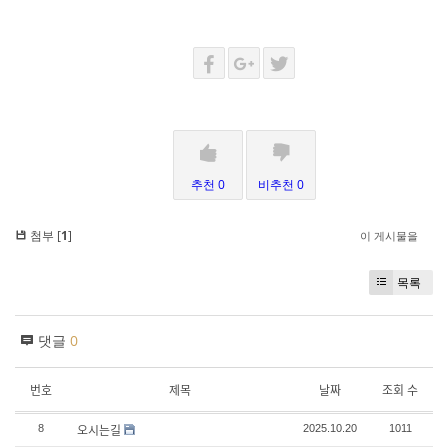
추천 0
비추천 0
첨부 [
1
]
이 게시물을
목록
댓글
0
번호
제목
날짜
조회 수
오시는길
8
2025.10.20
1011